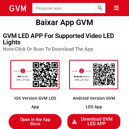
Botão de Pesquisa
Pesquisar
por:
Baixar App GVM
GVM LED APP For Supported Video LED
Lights
Note:Click Or Scan To Download The App
iOS Version GVM LED
Android Version GVM
App
LED App
Download GVM
Open in the App
LED APP
Store