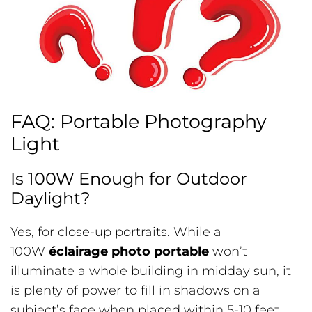
FAQ: Portable Photography
Light
Is 100W Enough for Outdoor
Daylight?
Yes, for close-up portraits. While a
100W
éclairage photo portable
won’t
illuminate a whole building in midday sun, it
is plenty of power to fill in shadows on a
subject’s face when placed within 5-10 feet.