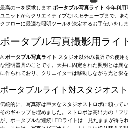
最高の〜を探求します
ポータブル写真ライト
今年利用
ユニットからクリエイティブなRGBチューブまで、あ
クフローに最適な照明ツールを決定するお手伝いをしま
ポータブル写真撮影用ライ
A
ポータブル写真ライト
スタジオ以外の場所での使用
な照明器具のことです。天井に固定された照明とは異
に作られており、クリエイターは移動しながら光と影を
ポータブルライト対スタジオスト
伝統的に、写真家は巨大なスタジオストロボに頼ってい
そのギャップを埋めました。ストロボは高出力の「フ
が、ポータブルな連続LEDライトは「見たままが得られる」