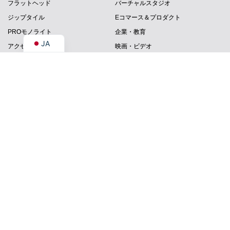
フラットヘッド
バーチャルスタジオ
FR
ジップタイル
Eコマース＆プロダクト
EN
PROモノライト
企業・教育
JA
アクセサリー
映画・ビデオ
インタビュー制作
ライブ配信＆コンテンツ制作
GVMについて
サポート
GVMについて
GVMアプリをダウンロード
GVM哲学
製品マニュアル
GVMニュース
テクニカルサポート
返品・返金ポリシー
GVM After-Sales Service Center
よくある質問
お問い合わせ
GVMに連絡
アフィリエイトプログラム