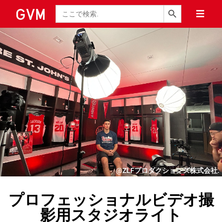
検索ボタン
検
索
@ZLFプロダクションズ株式会社.
プロフェッショナルビデオ撮
影用スタジオライト