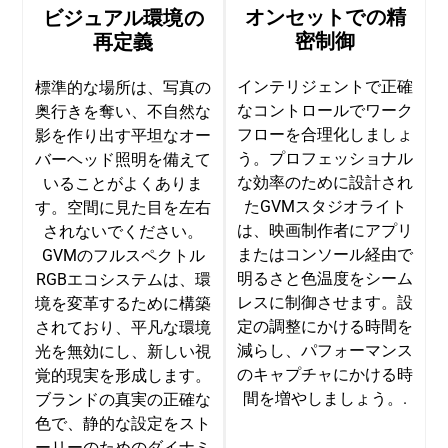
オンセットでの精
ビジュアル環境の
密制御
再定義
インテリジェントで正確
標準的な場所は、写真の
なコントロールでワーク
奥行きを奪い、不自然な
フローを合理化しましょ
影を作り出す平坦なオー
う。プロフェッショナル
バーヘッド照明を備えて
な効率のために設計され
いることがよくありま
たGVMスタジオライト
す。空間に見た目を左右
は、映画制作者にアプリ
されないでください。
またはコンソール経由で
GVMのフルスペクトル
明るさと色温度をシーム
RGBエコシステムは、環
レスに制御させます。設
境を変革するために構築
定の調整にかける時間を
されており、平凡な環境
減らし、パフォーマンス
光を無効にし、新しい視
のキャプチャにかける時
覚的現実を形成します。
間を増やしましょう。.
ブランドの真実の正確な
色で、静的な設定をスト
ーリーのためのダイナミ