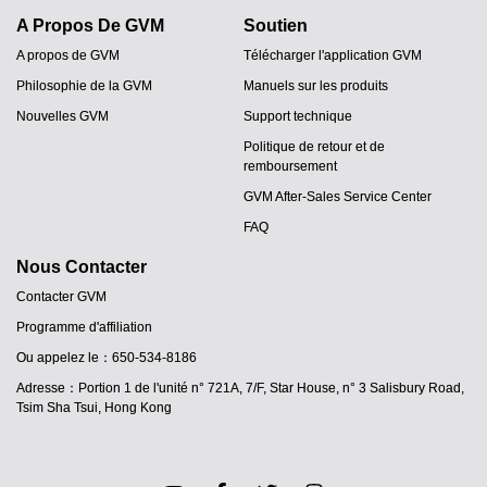
A Propos De GVM
Soutien
A propos de GVM
Télécharger l'application GVM
Philosophie de la GVM
Manuels sur les produits
Nouvelles GVM
Support technique
Politique de retour et de
remboursement
GVM After-Sales Service Center
FAQ
Nous Contacter
Contacter GVM
Programme d'affiliation
JA
Ou appelez le：650-534-8186
PT
Adresse：Portion 1 de l'unité n° 721A, 7/F, Star House, n° 3 Salisbury Road,
ES
Tsim Sha Tsui, Hong Kong
IT
DE