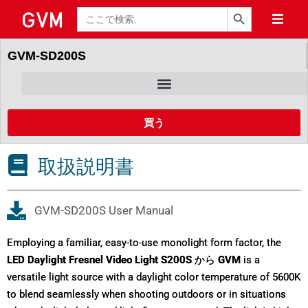
検索ボタン
検
索
GVM-SD200S
買う
取扱説明書
GVM-SD200S User Manual
Employing a familiar, easy-to-use monolight form factor, the
LED Daylight Fresnel Video Light S200S
から
GVM
is a
versatile light source with a daylight color temperature of 5600K
to blend seamlessly when shooting outdoors or in situations