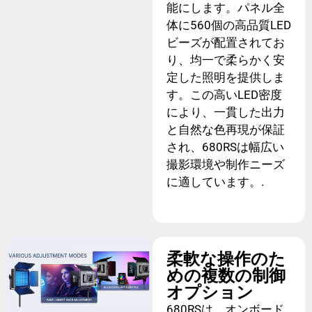
能にします。パネル全
体に560個の高​​品質LED
ビーズが配置されてお
り、均一で柔らかく安
定した照明を提供しま
す。この高いLED密度
により、一貫した出力
と自然な色再現が保証
され、680RSは幅広い
撮影環境や制作ニーズ
に適しています。.
柔軟な操作のた
めの複数の制御
オプション
680RSは、オンボード