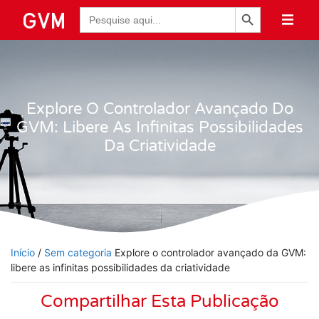
Botão de Pesquisa
Pesquisar
por:
Explore O Controlador Avançado Do
GVM: Libere As Infinitas Possibilidades
Da Criatividade
Início
/
Sem categoria
Explore o controlador avançado da GVM:
libere as infinitas possibilidades da criatividade
Compartilhar Esta Publicação