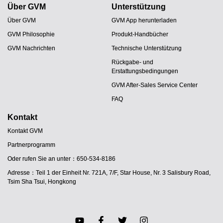
Über GVM
Unterstützung
Über GVM
GVM App herunterladen
GVM Philosophie
Produkt-Handbücher
GVM Nachrichten
Technische Unterstützung
Rückgabe- und
Erstattungsbedingungen
GVM After-Sales Service Center
FAQ
Kontakt
Kontakt GVM
Partnerprogramm
JA
Oder rufen Sie an unter：650-534-8186
PT
Adresse：Teil 1 der Einheit Nr. 721A, 7/F, Star House, Nr. 3 Salisbury Road,
ES
Tsim Sha Tsui, Hongkong
IT
FR