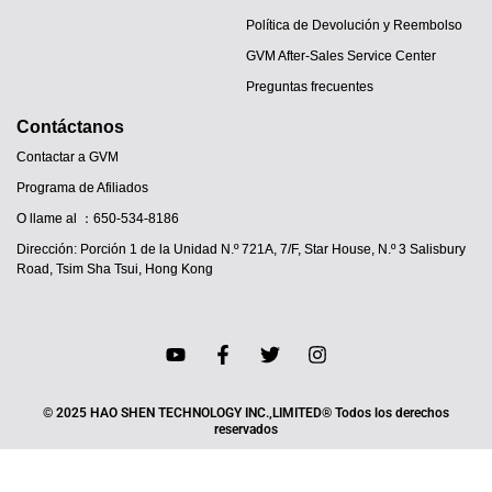
Política de Devolución y Reembolso
GVM After-Sales Service Center
Preguntas frecuentes
Contáctanos
Contactar a GVM
Programa de Afiliados
O llame al ：650-534-8186
Dirección: Porción 1 de la Unidad N.º 721A, 7/F, Star House, N.º 3 Salisbury
Road, Tsim Sha Tsui, Hong Kong
JA
PT
IT
© 2025 HAO SHEN TECHNOLOGY INC.,LIMITED® Todos los derechos
reservados
DE
FR