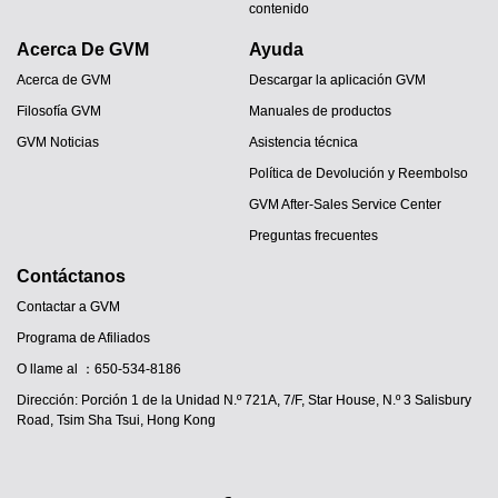
contenido
Acerca De GVM
Ayuda
Acerca de GVM
Descargar la aplicación GVM
Filosofía GVM
Manuales de productos
GVM Noticias
Asistencia técnica
Política de Devolución y Reembolso
GVM After-Sales Service Center
Preguntas frecuentes
Contáctanos
Contactar a GVM
Programa de Afiliados
JA
O llame al ：650-534-8186
PT
Dirección: Porción 1 de la Unidad N.º 721A, 7/F, Star House, N.º 3 Salisbury
Road, Tsim Sha Tsui, Hong Kong
IT
DE