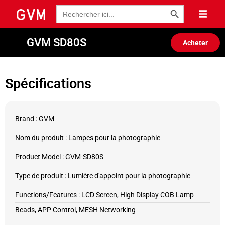
Bouton de recherche
Recherche
de
:
GVM SD80S
Acheter
Spécifications
Brand : GVM
Nom du produit : Lampes pour la photographie
Product Model : GVM-SD80S
Type de produit : Lumière d'appoint pour la photographie
Functions/Features : LCD Screen, High Display COB Lamp
Beads, APP Control, MESH Networking