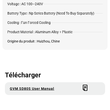
Voltage : AC 100~240V
Battery Type : Np Series Battery (Need To Buy Separately)
Cooling : Fan Forced Cooling
Product Material : Aluminum Alloy + Plastic
Origine du produit : Huizhou, Chine
Télécharger
GVM SD80S User Manual