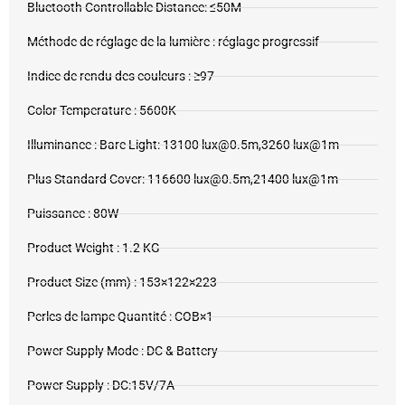
Bluetooth Controllable Distance: ≤50M
Méthode de réglage de la lumière : réglage progressif
Indice de rendu des couleurs : ≥97
Color Temperature : 5600K
Illuminance : Bare Light: 13100 lux@0.5m,3260 lux@1m
Plus Standard Cover: 116600 lux@0.5m,21400 lux@1m
Puissance : 80W
Product Weight : 1.2 KG
Product Size (mm) : 153×122×223
Perles de lampe Quantité : COB×1
Power Supply Mode : DC & Battery
Power Supply : DC:15V/7A