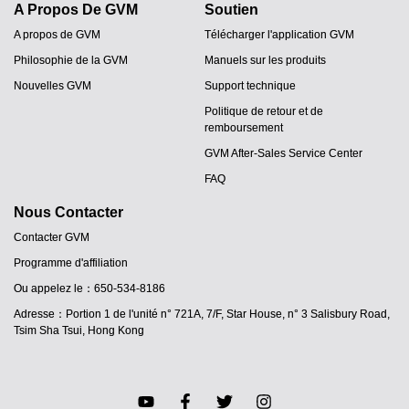
A Propos De GVM
Soutien
A propos de GVM
Télécharger l'application GVM
Philosophie de la GVM
Manuels sur les produits
Nouvelles GVM
Support technique
Politique de retour et de
remboursement
GVM After-Sales Service Center
FAQ
Nous Contacter
Contacter GVM
Programme d'affiliation
JA
Ou appelez le：650-534-8186
PT
Adresse：Portion 1 de l'unité n° 721A, 7/F, Star House, n° 3 Salisbury Road,
ES
Tsim Sha Tsui, Hong Kong
IT
DE