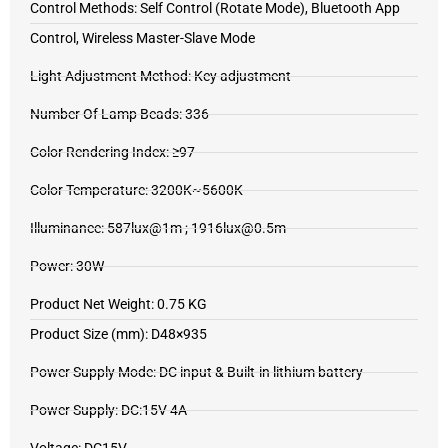
Control Methods: Self Control (Rotate Mode), Bluetooth App
Control, Wireless Master-Slave Mode
Light Adjustment Method: Key adjustment
Number Of Lamp Beads: 336
Color Rendering Index: ≥97
Color Temperature: 3200K~5600K
Illuminance: 587lux@1m ; 1916lux@0.5m
Power: 30W
Product Net Weight: 0.75 KG
Product Size (mm): D48×935
Power Supply Mode: DC input & Built-in lithium battery
Power Supply: DC:15V 4A