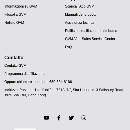
Informazioni su GVM
Scarica l'App GVM
Filosofia GVM
Manuali dei prodotti
Notizie GVM
Assistenza tecnica
Politica di restituzione e rimborso
GVM After-Sales Service Center
FAQ
Contatto
Contatto GVM
Programma di affiliazione
JA
Oppure chiamare il numero: 650-534-8186.
PT
Indirizzo: Porzione 1 dell'unità n. 721A, 7/F, Star House, n. 3 Salisbury Road,
ES
Tsim Sha Tsui, Hong Kong
DE
FR
EN