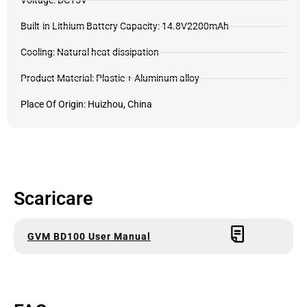
Voltage: DC15V
Built-in Lithium Battery Capacity: 14.8V2200mAh
Cooling: Natural heat dissipation
Product Material: Plastic + Aluminum alloy
Place Of Origin: Huizhou, China
Scaricare
GVM BD100 User Manual