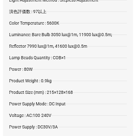
Light Adjustment Method : Stepless Adjustment
演色評価数 : 97以上
Color Temperature : 5600K
Luminance: Bare Bulb 3050 lux@1m, 11900 lux@0.5m;
Reflector 7990 lux@1m, 41600 lux@0.5m
Lamp Beads Quantity : COB×1
Power : 80W
Product Weight : 0.9kg
Product Size (mm) : 215×128×168
Power Supply Mode : DC Input
Voltage : AC:100-240V
Power Supply : DC30V/3A