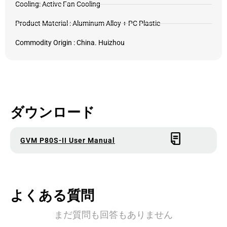
Cooling: Active Fan Cooling
Product Material : Aluminum Alloy + PC Plastic
Commodity Origin : China. Huizhou
ダウンロード
GVM P80S-II User Manual
よくある質問
まだ質問も回答もありません