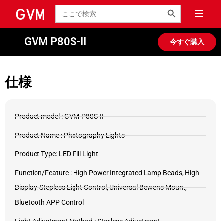
検索ボタン
検
索
GVM P80S-II
今すぐ購入
仕様
Product model : GVM-P80S-II
Product Name : Photography Lights
Product Type: LED Fill Light
Function/Feature : High Power Integrated Lamp Beads, High
Display, Stepless Light Control, Universal Bowens Mount,
Bluetooth APP Control