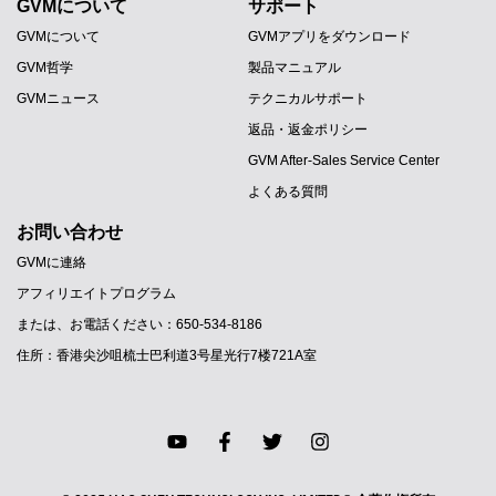
GVMについて
サポート
GVMについて
GVMアプリをダウンロード
GVM哲学
製品マニュアル
GVMニュース
テクニカルサポート
返品・返金ポリシー
GVM After-Sales Service Center
よくある質問
お問い合わせ
GVMに連絡
アフィリエイトプログラム
PT
または、お電話ください：650-534-8186
ES
住所：香港尖沙咀梳士巴利道3号星光行7楼721A室
IT
DE
FR