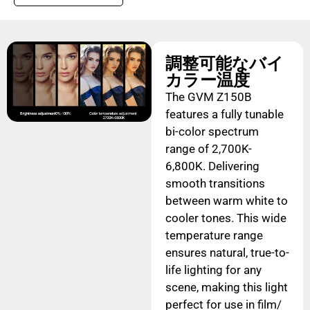
調整可能なバイ
カラー温度
The GVM Z150B
features a fully tunable
bi-color spectrum
range of 2,700K-
6,800K. Delivering
smooth transitions
between warm white to
cooler tones. This wide
temperature range
ensures natural, true-to-
life lighting for any
scene, making this light
perfect for use in film/