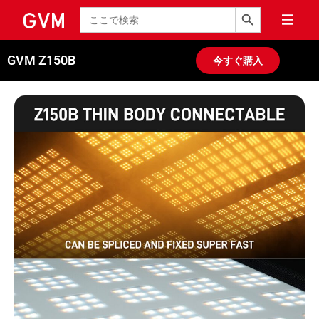
検索ボタン
検
索
GVM Z150B
今すぐ購入