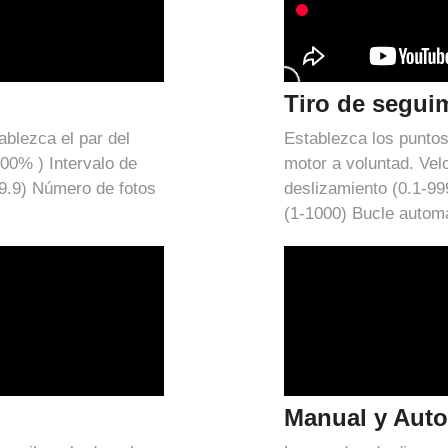
Tiro de segui
ablezca el par del
Establezca los puntos 
00% ) Intervalo de
motor a voluntad. Vel
99.9) Número de fotos
deslizamiento (0.1-99
(1-1000) Bucle automá
Manual y Aut