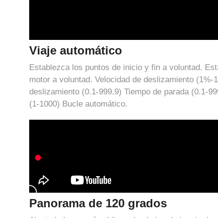
Viaje automático
Establezca los puntos de inicio y fin a voluntad. Est
motor a voluntad. Velocidad de deslizamiento (1%-1
deslizamiento (0.1-999.9) Tiempo de parada (0.1-9
(1-1000) Bucle automático.
Panorama de 120 grados