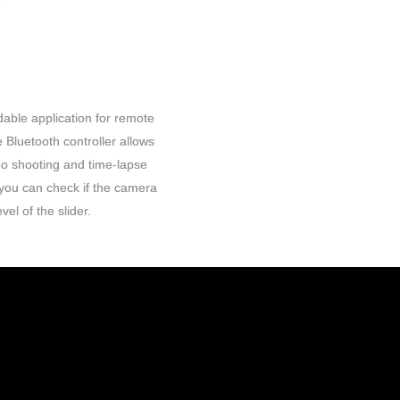
dable application for remote
 Bluetooth controller allows
eo shooting and time-lapse
 you can check if the camera
vel of the slider.