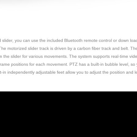
d slider, you can use the included Bluetooth remote control or down loa
e motorized slider track is driven by a carbon fiber track and belt. The
m the slider for various movements. The system supports real-time vid
 frame positions for each movement. PTZ has a built-in bubble level, so
lt-in independently adjustable feet allow you to adjust the position and le