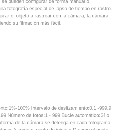
 se pueden configurar de forma manual o
na fotografía especial de lapso de tiempo en rastro.
gurar el objeto a rastrear con la cámara, la cámara
iendo su filmación más fácil.
ento:1%-100% Intervalo de deslizamiento:0.1 -999.9
.99 Número de fotos:1 - 999 Bucle automático:Sí o
taforma de la cámara se detenga en cada fotograma
lecer A como el punto de inicio y D como el punto