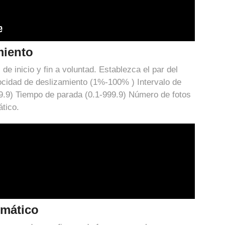
miento
de inicio y fin a voluntad. Establezca el par del
ocidad de deslizamiento (1%-100% ) Intervalo de
9.9) Tiempo de parada (0.1-999.9) Número de fotos
tico.
omático