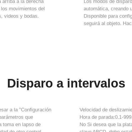
a arriba a la derecha
Los modos de disparo
 los movimientos del
automática, creando u
s, videos y bodas.
Disponible para confi
seguirá al objeto. Hac
Disparo a intervalos
sar a la ”Configuración
Velocidad de deslizami
 parámetros que
Hora de parada:0.1-999
a toma en lapso de
No Si desea que la pla
dad de otro control
clave ABCD, debe estab