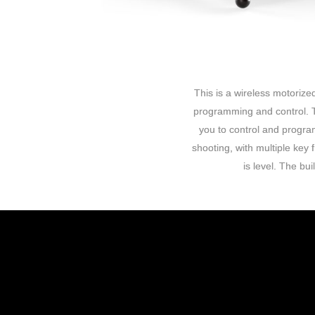
This is a wireless motorize
programming and control. Th
you to control and progra
shooting, with multiple key
is level. The bui