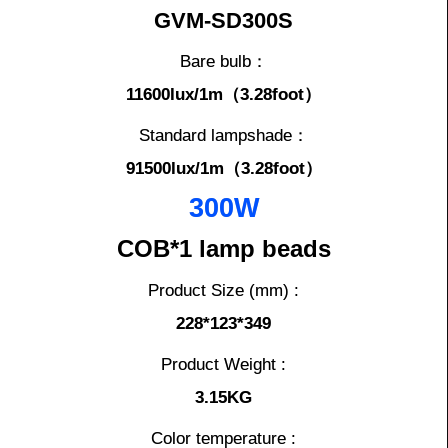
GVM-SD300S
Bare bulb：
11600lux/1m（3.28foot）
Standard lampshade：
91500lux/1m（3.28foot）
300W
COB*1 lamp beads
Product Size (mm) :
228*123*349
Product Weight :
3.15KG
Color temperature :