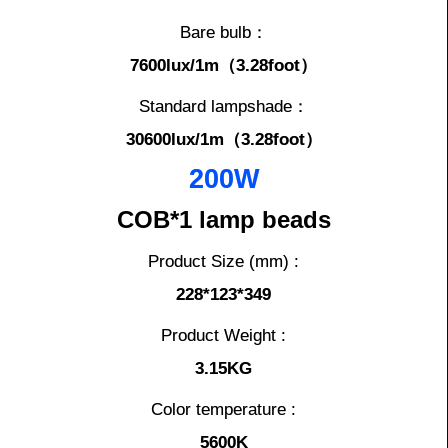
Bare bulb：
7600lux/1m（3.28foot）
Standard lampshade：
30600lux/1m（3.28foot）
200W
COB*1 lamp beads
Product Size (mm) :
228*123*349
Product Weight :
3.15KG
Color temperature :
5600K