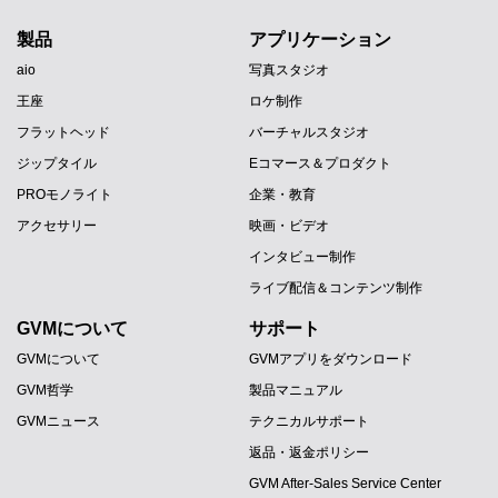
製品
アプリケーション
aio
写真スタジオ
王座
ロケ制作
フラットヘッド
バーチャルスタジオ
ジップタイル
Eコマース＆プロダクト
PROモノライト
企業・教育
アクセサリー
映画・ビデオ
インタビュー制作
ライブ配信＆コンテンツ制作
GVMについて
サポート
GVMについて
GVMアプリをダウンロード
GVM哲学
製品マニュアル
GVMニュース
テクニカルサポート
返品・返金ポリシー
GVM After-Sales Service Center