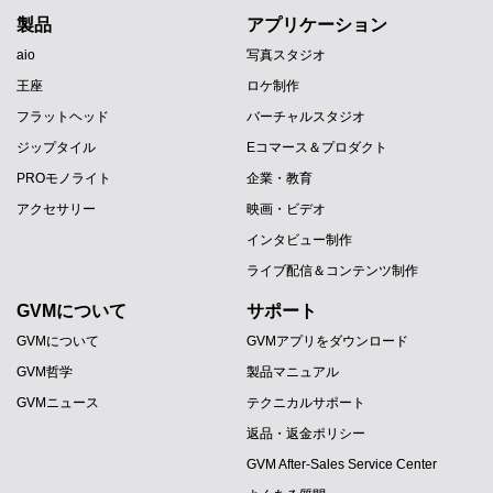
製品
アプリケーション
aio
写真スタジオ
王座
ロケ制作
フラットヘッド
バーチャルスタジオ
ジップタイル
Eコマース＆プロダクト
PROモノライト
企業・教育
アクセサリー
映画・ビデオ
インタビュー制作
ライブ配信＆コンテンツ制作
GVMについて
サポート
GVMについて
GVMアプリをダウンロード
GVM哲学
製品マニュアル
GVMニュース
テクニカルサポート
返品・返金ポリシー
GVM After-Sales Service Center