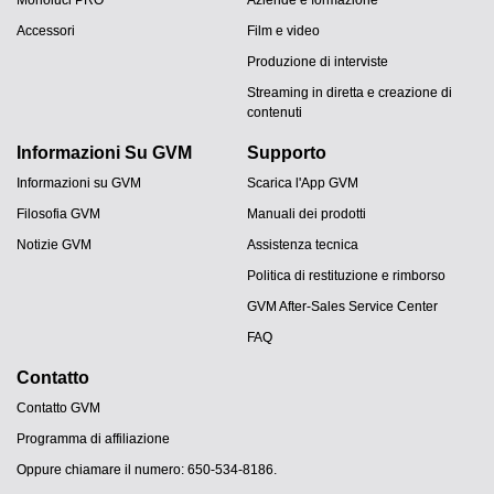
Monoluci PRO
Aziende e formazione
Accessori
Film e video
Produzione di interviste
Streaming in diretta e creazione di
contenuti
Informazioni Su GVM
Supporto
Informazioni su GVM
Scarica l'App GVM
Filosofia GVM
Manuali dei prodotti
Notizie GVM
Assistenza tecnica
Politica di restituzione e rimborso
GVM After-Sales Service Center
FAQ
Contatto
Contatto GVM
Programma di affiliazione
JA
Oppure chiamare il numero: 650-534-8186.
PT