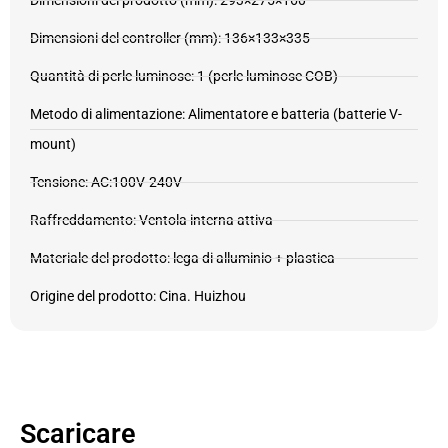
Dimensioni del prodotto (mm): 293×275×160
Dimensioni del controller (mm): 136×133×335
Quantità di perle luminose: 1 (perle luminose COB)
Metodo di alimentazione: Alimentatore e batteria (batterie V-
mount)
Tensione: AC:100V-240V
Raffreddamento: Ventola interna attiva
Materiale del prodotto: lega di alluminio + plastica
Origine del prodotto: Cina. Huizhou
Scaricare