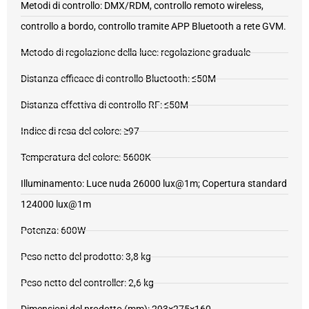
Metodi di controllo: DMX/RDM, controllo remoto wireless,
controllo a bordo, controllo tramite APP Bluetooth a rete GVM.
Metodo di regolazione della luce: regolazione graduale
Distanza efficace di controllo Bluetooth: ≤50M
Distanza effettiva di controllo RF: ≤50M
Indice di resa del colore: ≥97
Temperatura del colore: 5600K
Illuminamento: Luce nuda 26000 lux@1m; Copertura standard
124000 lux@1m
Potenza: 600W
Peso netto del prodotto: 3,8 kg
Peso netto del controller: 2,6 kg