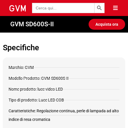
Pulsante di ricerca
Ricerca
per:
GVM SD600S-II
Acquista ora
Specifiche
Marchio: GVM
Modello Prodotto: GVM-SD600S-II
Nome prodotto: luce video LED
Tipo di prodotto: Luce LED COB
Caratteristiche: Regolazione continua, perle di lampada ad alto
indice di resa cromatica